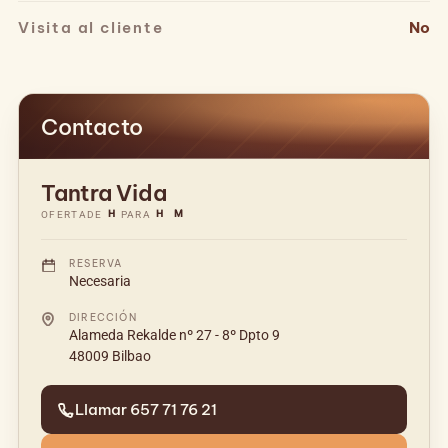
Visita al cliente
No
Contacto
Tantra Vida
H
H
M
OFERTA
DE
PARA
RESERVA
Necesaria
DIRECCIÓN
Alameda Rekalde nº 27 - 8º Dpto 9
48009 Bilbao
Llamar 657 71 76 21