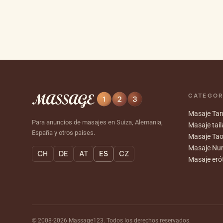
CATEGOR
Masaje Tan
Para anuncios de masajes en Suiza, Alemania,
Masaje tai
España y otros países.
Masaje Ta
Masaje Nu
CH
DE
AT
ES
CZ
Masaje eró
© 2008-2026 Massage123. Todos los derechos reservados.