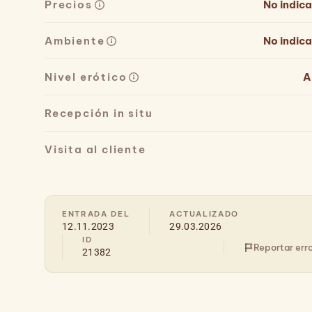
Precios
No indic
Ambiente
No indic
Nivel erótico
A
Recepción in situ
Visita al cliente
ENTRADA DEL
ACTUALIZADO
12.11.2023
29.03.2026
ID
Reportar err
21382