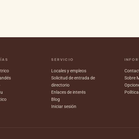
ÍAS
SERVICIO
INFO
trico
Locales y empleos
Contact
landés
Solicitud de entrada de
Sobre 
o
directorio
Opcione
ru
Enlaces de interés
Polític
tico
Blog
Iniciar sesión