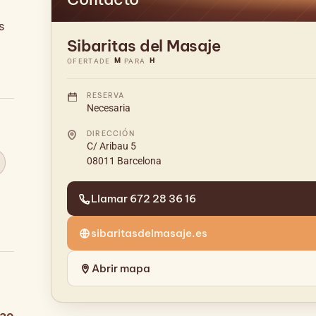
s
Sibaritas del Masaje
M
H
OFERTA
DE
PARA
RESERVA
Necesaria
DIRECCIÓN
C/ Aribau 5
08011 Barcelona
Llamar 672 28 36 16
sibaritasdelmasaje.es
Abrir mapa