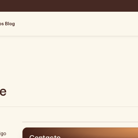
os
Blog
je
igo
Contacto