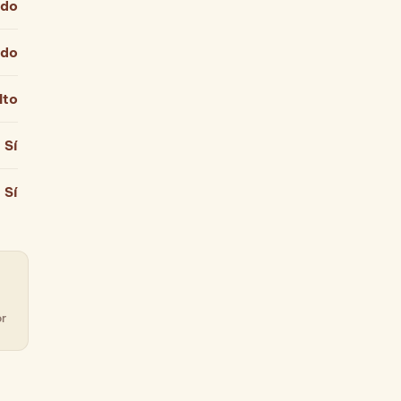
ado
ado
lto
Sí
Sí
or