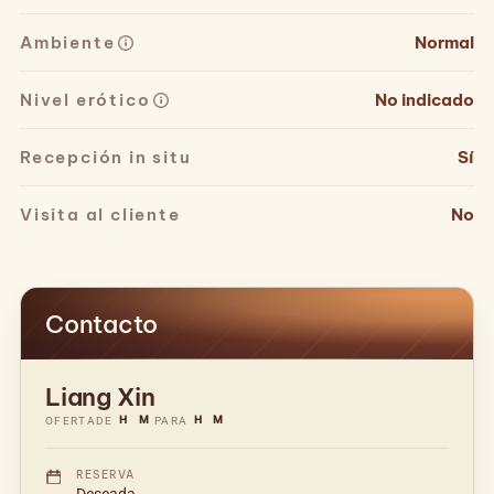
Ambiente
Normal
Nivel erótico
No indicado
Recepción in situ
Sí
Visita al cliente
No
Contacto
Liang Xin
H
M
H
M
OFERTA
DE
PARA
RESERVA