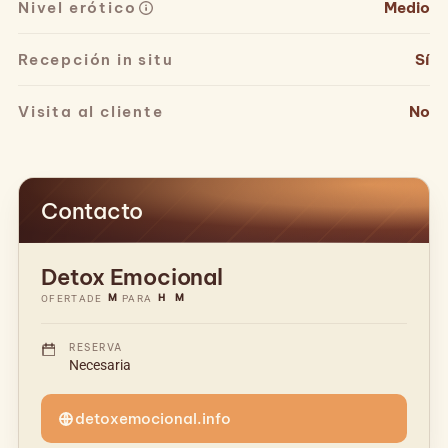
Nivel erótico
Medio
Recepción in situ
Sí
Visita al cliente
No
Contacto
Detox Emocional
M
H
M
OFERTA
DE
PARA
RESERVA
Necesaria
detoxemocional.info